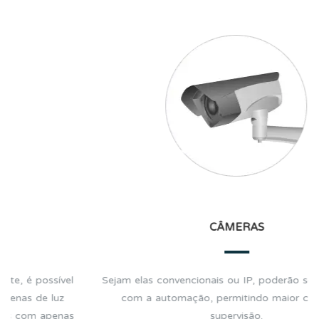
HOMETHEATER
ão ser integradas
Livre-se dos mil controles e das preocup
or controle e
aparelhos na hora de ver seu filme pr